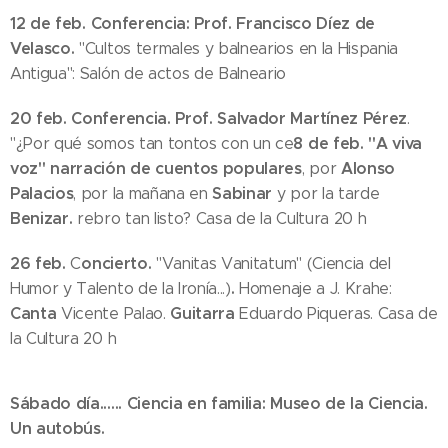
12 de feb.
Conferencia:
Prof. Francisco Díez de
Velasco.
"Cultos termales y balnearios en la Hispania
Antigua": Salón de actos de Balneario
20 feb. Conferencia.
Prof. Salvador Martínez Pérez
.
8 de feb.
"A viva
"¿Por qué somos tan tontos con un ce
voz" narración de cuentos populares
Alonso
, por
Palacios
Sabinar
, por la mañana en
y por la tarde
Benizar.
rebro tan listo? Casa de la Cultura 20 h
26 feb.
oncierto.
C
"Vanitas Vanitatum" (Ciencia del
.
Humor y Talento de la Ironía...)
Homenaje a J. Krahe:
Canta
Guitarra
Vicente Palao.
Eduardo Piqueras. Casa de
la Cultura 20 h
Sábado día...... Ciencia en familia: Museo de la Ciencia.
Un autobús.