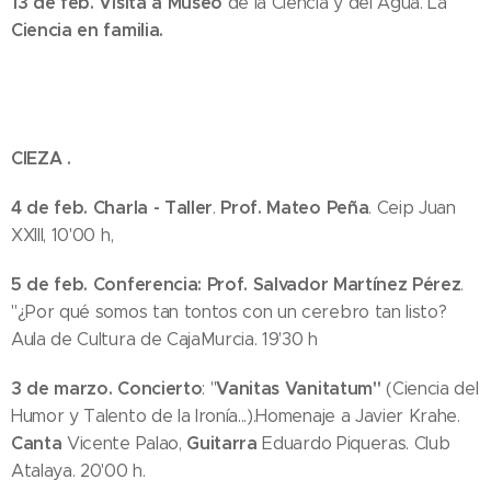
13 de feb. Visita a Museo
de la Ciencia y del Agua. La
Ciencia en familia.
CIEZA .
4 de feb. Charla - Taller
Prof. Mateo Peña
.
. Ceip Juan
XXIII, 10'00 h,
5 de feb.
Conferencia:
Prof. Salvador Martínez Pérez
.
"¿Por qué somos tan tontos con un cerebro tan listo?
Aula de Cultura de CajaMurcia. 19'30 h
3 de marzo.
Concierto
Vanitas Vanitatum"
: "
(Ciencia del
Humor y Talento de la Ironía...).Homenaje a Javier Krahe.
Canta
Guitarra
Vicente Palao,
Eduardo Piqueras. Club
Atalaya. 20'00 h.