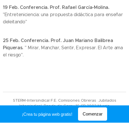
19 Feb. Conferencia. Prof. Rafael García-Molina.
"Entreteniciencia: una propuesta didáctica para enseñar
deleitando"
25 Feb. Conferencia. Prof. Juan Mariano Balibrea
Piqueras.
" Mirar, Manchar, Sentir, Expresar. El Arte ama
el riesgo".
STERM-Intersindical F.E. Comisiones Obreras Jubilados
Intersindical. Ronda de Garay 16 CP 3003 Murcia
Comenzar
¡Crea tu página web gratis!
Creado con
Webnode